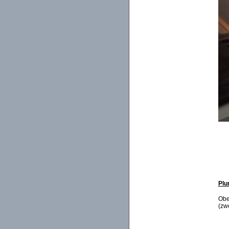
Plu
Obe
(zw