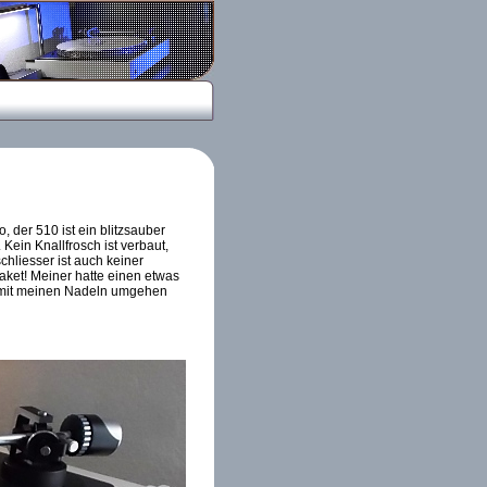
, der 510 ist ein blitzsauber
ein Knallfrosch ist verbaut,
hliesser ist auch keiner
aket! Meiner hatte einen etwas
sam mit meinen Nadeln umgehen