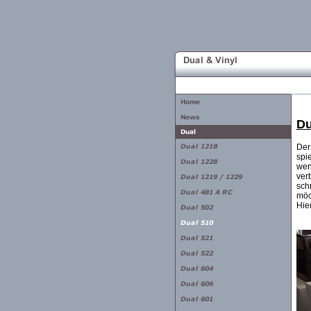
Du
Der 
spi
wen
ver
sch
möc
Hie